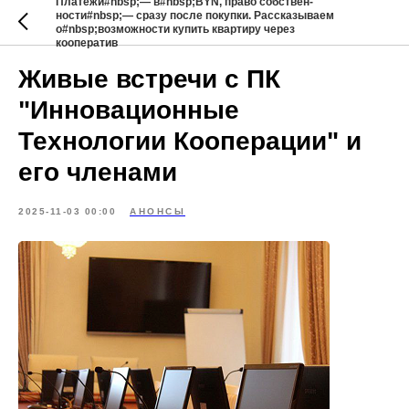
Платежи#nbsp;— в#nbsp;BYN, право собствен-
ности#nbsp;— сразу после покупки. Рассказываем
о#nbsp;возможности купить квартиру через
кооператив
Живые встречи с ПК
"Инновационные
Технологии Кооперации" и
его членами
2025-11-03 00:00
АНОНСЫ