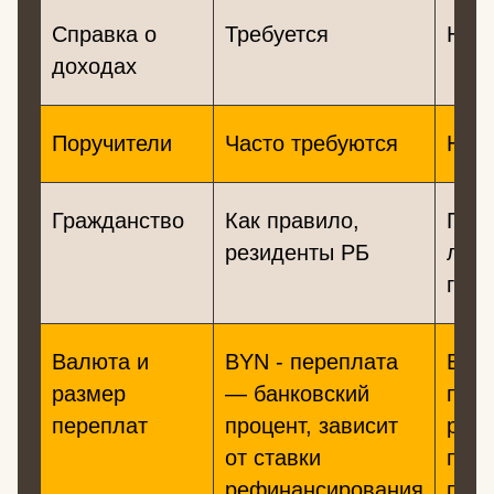
Справка о
Требуется
Не т
доходах
Поручители
Часто требуются
Не т
Гражданство
Как правило,
Гра
резиденты РБ
люб
госу
Валюта и
BYN - переплата
BYN 
размер
— банковский
пер
переплат
процент, зависит
расс
от ставки
по у
рефинансирования
прог