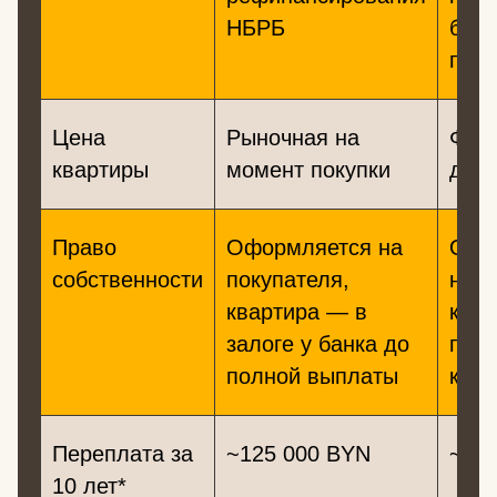
НБРБ
банк
про
Цена
Рыночная на
Фикс
квартиры
момент покупки
дого
Право
Оформляется на
Офо
собственности
покупателя,
на ч
квартира — в
кооп
залоге у банка до
при 
полной выплаты
ква
Переплата за
~125 000 BYN
~50
10 лет*